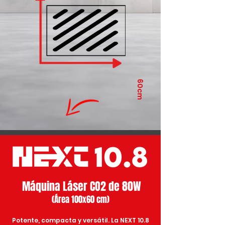
60cm
Máquina Láser CO2 de 80W
(Área 100x60 cm)
Potente, compacta y versátil. La NEXT 10.8