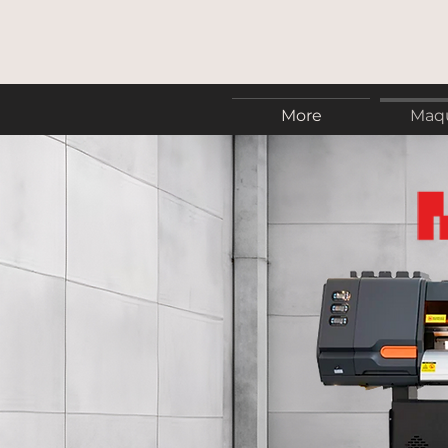
More
Maq