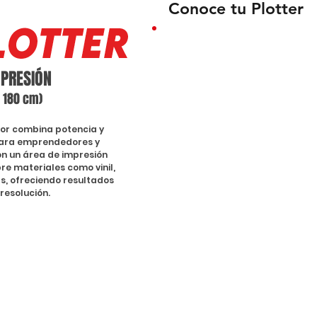
Conoce tu Plotter
TU MÁQUINA TI
MPRESIÓN
o 180 cm)
lor combina potencia y
 para emprendedores y
24 MESES
SOF
on un área de impresión
re materiales como vinil,
GARANTIA
INC
s, ofreciendo resultados
 resolución.