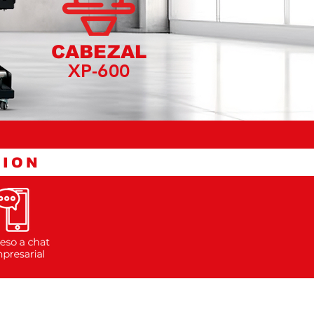
CABEZAL
XP-600
TION